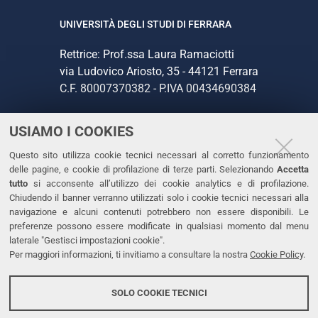
UNIVERSITÀ DEGLI STUDI DI FERRARA
Rettrice: Prof.ssa Laura Ramaciotti
via Ludovico Ariosto, 35 - 44121 Ferrara
C.F. 80007370382 - P.IVA 00434690384
USIAMO I COOKIES
CONTATTI
Questo sito utilizza cookie tecnici necessari al corretto funzionamento
Tel. +39 0532 293111
delle pagine, e cookie di profilazione di terze parti. Selezionando
Accetta
Fax. +39 0532 293031
tutto
si acconsente all’utilizzo dei cookie analytics e di profilazione.
PEC
Chiudendo il banner verranno utilizzati solo i cookie tecnici necessari alla
navigazione e alcuni contenuti potrebbero non essere disponibili. Le
preferenze possono essere modificate in qualsiasi momento dal menu
LINKS
laterale "Gestisci impostazioni cookie".
Per maggiori informazioni, ti invitiamo a consultare la nostra
Cookie Policy
.
Accessibilità
Dichiarazione di accessibilità
SOLO COOKIE TECNICI
Protezione dati personali